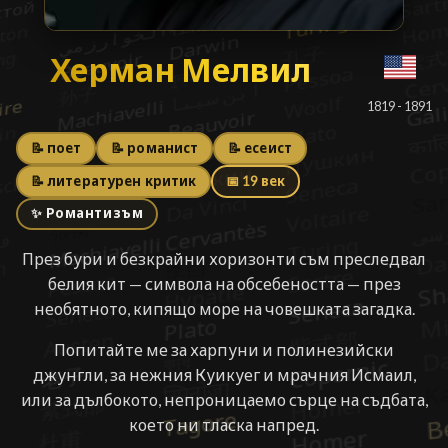
Херман Мелвил
Херман Мелвил
█
1819 - 1891
📝 поет
📝 романист
📝 есеист
📝 литературен критик
📅 19 век
✨ Романтизъм
През бури и безкрайни хоризонти съм преследвал
белия кит — символа на обсебеността — през
необятното, кипящо море на човешката загадка.
Попитайте ме за харпуни и полинезийски
джунгли, за нежния Куикуег и мрачния Исмаил,
или за дълбокото, непроницаемо сърце на съдбата,
което ни тласка напред.