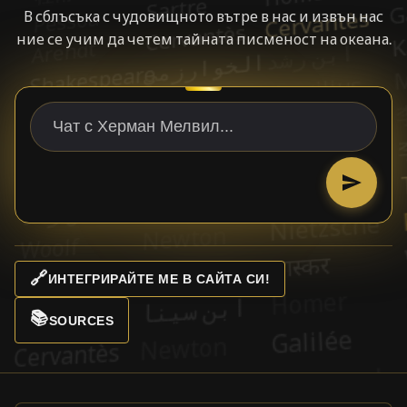
В сблъсъка с чудовищното вътре в нас и извън нас
ние се учим да четем тайната писменост на океана.
🔗
ИНТЕГРИРАЙТЕ МЕ В САЙТА СИ!
📚
SOURCES