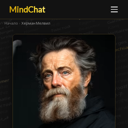
MindChat
Начало
›
Херман Мелвил