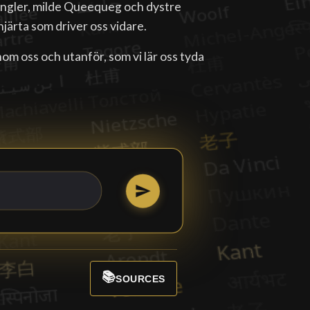
ungler, milde Queequeg och dystre
hjärta som driver oss vidare.
om oss och utanför, som vi lär oss tyda
📚
SOURCES