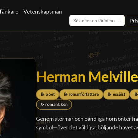
Tänkare
Vetenskapsmän
Pri
🔍
Herman Melville
Herman Melville
📝 poet
📝 romanförfattare
📝 essäist
📝
✨ romantiken
Genom stormar och oändliga horisonter har
symbol—över det väldiga, böljande havet a