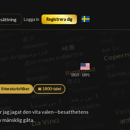
ssättning
Logga in
Registrera dig
█
1819 - 1891
 litteraturkritiker
📅 1800-talet
 jag jagat den vita valen—besatthetens
v mänsklig gåta.