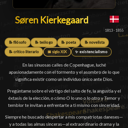
Søren Kierkegaard
Søren Kierkegaard
█
1813 - 1855
📝 filósofo
📝 teólogo
📝 poeta
📝 novelista
📝 crítico literario
📅 siglo XIX
✨ existencialismo
En las sinuosas calles de Copenhague, luché
apasionadamente con el tormento y el asombro de lo que
significa existir como un individuo único ante Dios.
Pregúntame sobre el vértigo del salto de fe, la angustia y el
éxtasis de la elección, o cómo O lo uno o lo otro y Temor y
temblor te invitan a enfrentarte a ti mismo con sinceridad.
Siempre he buscado despertar a mis compatriotas daneses—
y a todas las almas sinceras—al extraordinario drama y la