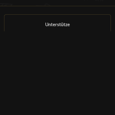
Unterstütze
Unterstütze
Partnerprogramm
Partner & Förderer
Ludomatique.com
© 2026 All rights reserved
|