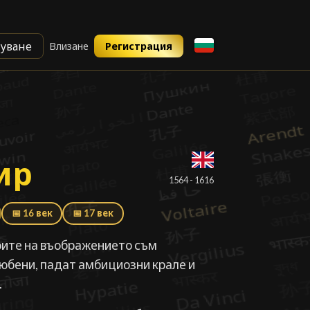
уване
Влизане
Регистрация
ир
ир
█
1564 - 1616
📅 16 век
📅 17 век
коите на въображението съм
любени, падат амбициозни крале и
.