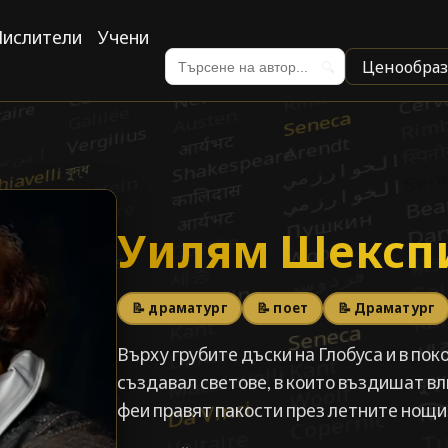
ислители
Учени
Ценообраз
🔍
Уилям Шексп
Уилям Шексп
📝 драматург
📝 поет
📝 Драматург
Върху грубите дъски на Глобуса и в по
създавал светове, в които въздишат в
феи правят пакости през летните нощи