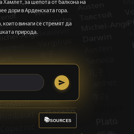
а Хамлет, за шепота от балкона на
мее дори в Арденската гора.
 които винаги се стремят да
шката природа.
📚
SOURCES