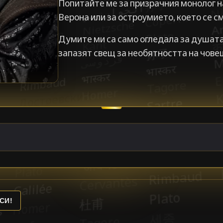
Попитайте ме за призрачния монолог н
Верона или за остроумието, което се с
Думите ми са само огледала за душата,
запазят свещ за необятността на чове
СИ!