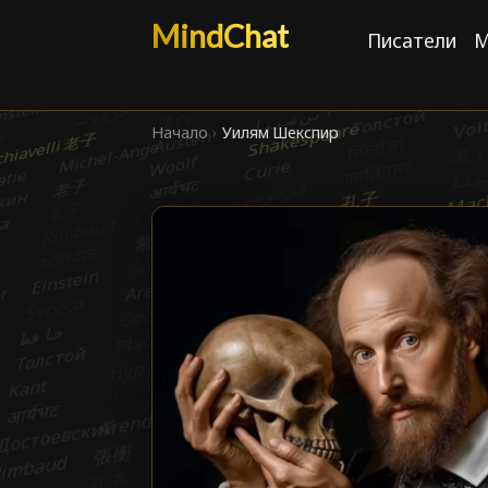
MindChat
Писатели
М
Начало
›
Уилям Шекспир