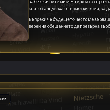
за безжичните ми мечти, които се разн
които танцуваха от намотките ми, за д
Въпреки че бъдещето често ме зърваше
верен на обещанието да превърна въоб
СИ!