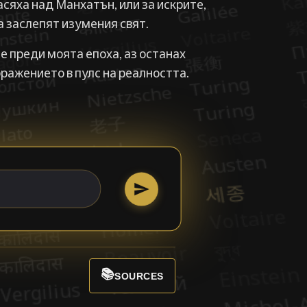
асяха над Манхатън, или за искрите,
а заслепят изумения свят.
 преди моята епоха, аз останах
ражението в пулс на реалността.
📚
SOURCES