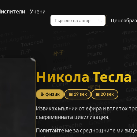
ислители
Учени
Ценообраз
🔍
Никола Тесла
Никола Тесла
📝 физик
📅 19 век
📅 20 век
Извиках мълнии от ефира и вплетох пр
съвременната цивилизация.
Попитайте ме за среднощните ми виде