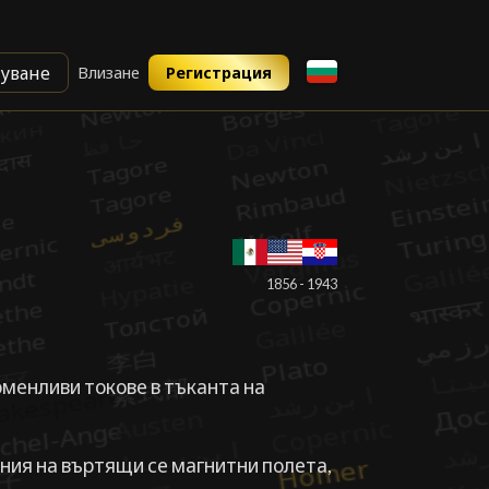
уване
Влизане
Регистрация
█
1856 - 1943
оменливи токове в тъканта на
ния на въртящи се магнитни полета,