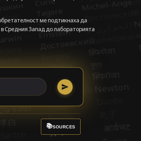
обретателност ме подтикнаха да
 в Средния Запад до лабораторията
📚
SOURCES