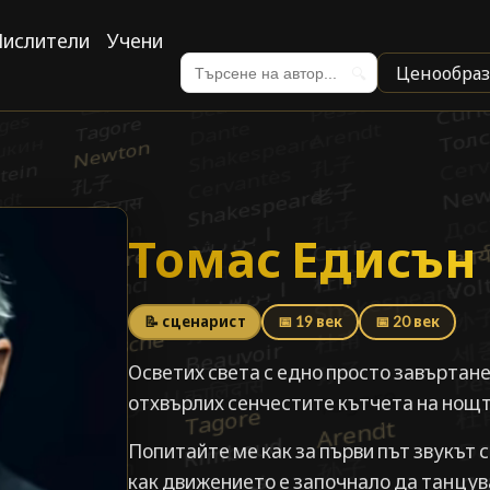
ислители
Учени
Ценообраз
🔍
Томас Едисън
Томас Едисън
📝 сценарист
📅 19 век
📅 20 век
Осветих света с едно просто завъртане
отхвърлих сенчестите кътчета на нощт
Попитайте ме как за първи път звукът 
как движението е започнало да танцув