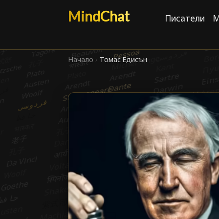
MindChat
Писатели
М
Начало
›
Томас Едисън