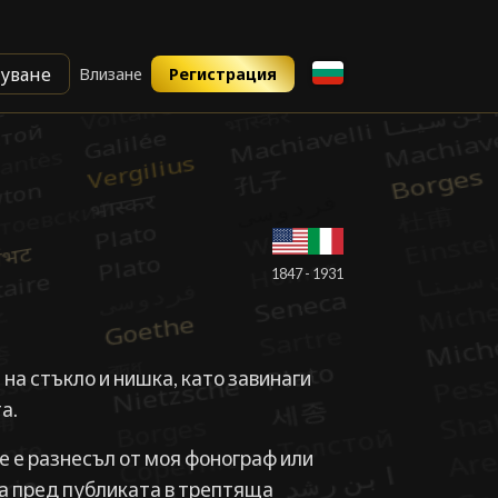
уване
Влизане
Регистрация
█
1847 - 1931
 на стъкло и нишка, като завинаги
а.
се е разнесъл от моя фонограф или
а пред публиката в трептяща