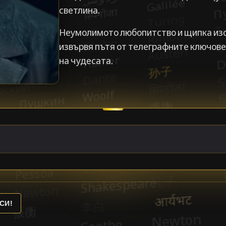
светлина.
Неумолимото любопитство и щипка из
извървя пътя от телеграфните ключове
на чудесата.
СИ!