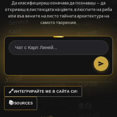
Да класифицираш означава да познаваш — да
откриваш в листенцата на цвете, в люспите на риба
или във вените на листо тайната архитектура на
самото творение.
🔗
ИНТЕГРИРАЙТЕ МЕ В САЙТА СИ!
📚
SOURCES