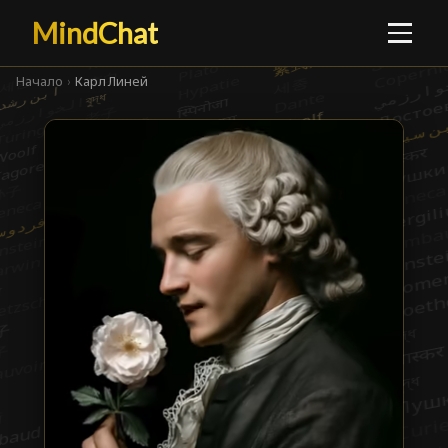
MindChat
Начало
›
Карл Линей