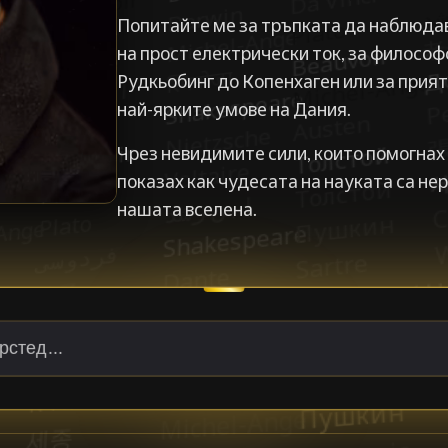
Попитайте ме за тръпката да наблюдав
на прост електрически ток, за филосо
Рудкьобинг до Копенхаген или за прия
най-ярките умове на Дания.
Чрез невидимите сили, които помогнах 
показах как чудесата на науката са не
нашата вселена.