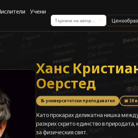
ислители
Учени
Ценообраз
🔍
Ханс Кристиа
Ханс Кристиа
Оерстед
█
📝 университетски преподавател
📅 18 
Като прокарах деликатна нишка между
разкрих скрито единство в природата,
за физическия свят.