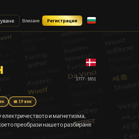
уване
Влизане
Регистрация
н Оерстед
н
1777 - 1851
век
📅 19 век
 електричеството и магнетизма,
 което преобрази нашето разбиране