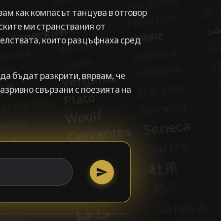
ам как компасът танцува в отговор
фските ми странствания от
телствата, които разцъфнаха сред
да бъдат разкрити, вярвам, че
разривно свързани с поезията на