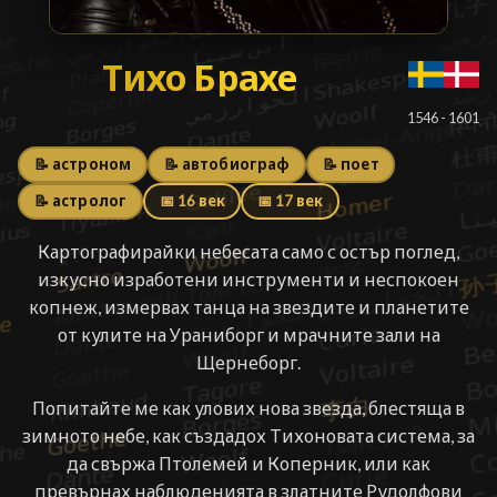
Тихо Брахе
Тихо Брахе
█
1546 - 1601
📝 астроном
📝 автобиограф
📝 поет
📝 астролог
📅 16 век
📅 17 век
Картографирайки небесата само с остър поглед,
изкусно изработени инструменти и неспокоен
копнеж, измервах танца на звездите и планетите
от кулите на Ураниборг и мрачните зали на
Щернеборг.
Попитайте ме как улових нова звезда, блестяща в
зимното небе, как създадох Тихоновата система, за
да свържа Птолемей и Коперник, или как
превърнах наблюденията в златните Рудолфови