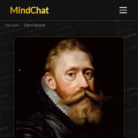
MindChat
Начало
›
Тихо Брахе