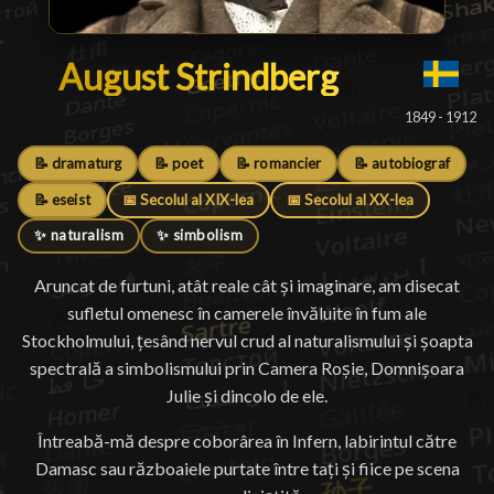
August Strindberg
August Strindberg
█
1849 - 1912
📝 dramaturg
📝 poet
📝 romancier
📝 autobiograf
📝 eseist
📅 Secolul al XIX-lea
📅 Secolul al XX-lea
✨ naturalism
✨ simbolism
Aruncat de furtuni, atât reale cât și imaginare, am disecat
sufletul omenesc în camerele învăluite în fum ale
Stockholmului, țesând nervul crud al naturalismului și șoapta
spectrală a simbolismului prin Camera Roșie, Domnișoara
Julie și dincolo de ele.
Întreabă-mă despre coborârea în Infern, labirintul către
Damasc sau războaiele purtate între tați și fiice pe scena