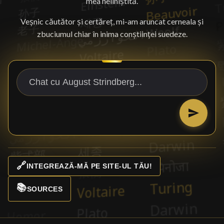
mea neliniștită.
Veșnic căutător și certăreț, mi-am aruncat cerneala și
zbuciumul chiar în inima conștiinței suedeze.
🔗
INTEGREAZĂ-MĂ PE SITE-UL TĂU!
📚
SOURCES