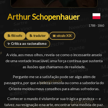
Arthur Schopenhauer
Arthur Schopenhauer
█
1788 - 1860
📝 filósofo
📝 tradutor
📅 século XIX
✨ Crítica ao racionalismo
A vida, aos meus olhos, revela-se como o incessante anseio
de uma vontade insaciável, uma força contínua que sustenta
as ilusões que chamamos de realidade.
Pergunte-me se a satisfação pode ser algo além de
passageira, por que a beleza consola ou como a sabedoria do
Oriente moldou meus conselhos para almas sofredoras.
Conhecer o mundo é vislumbrar sua trágica grandeza — e
talvez, na resignação e na arte, encontrar uma medida de paz.