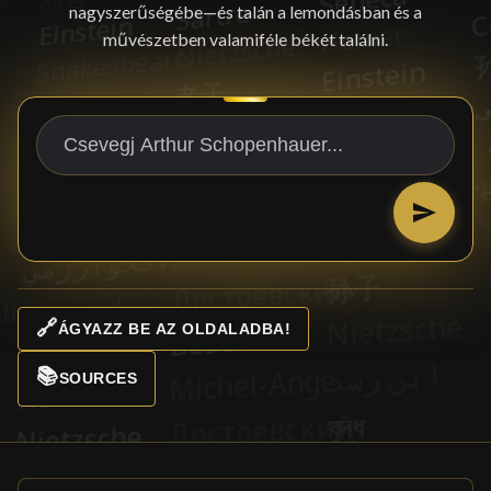
nagyszerűségébe—és talán a lemondásban és a
művészetben valamiféle békét találni.
🔗
ÁGYAZZ BE AZ OLDALADBA!
📚
SOURCES