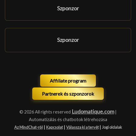
Szponzor
Szponzor
Affiliate program
Partnerek és szponzorok
Ludomatique.com
© 2026 All rights reserved
|
Automatizálás és chatbotok létrehozása
|
|
|
Az MindChat-ről
Kapcsolat
Válassza ki a tervét
Jogi oldalak