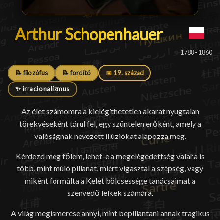
Arthur Schopenhauer
Arthur Schopenhauer
█
1788 - 1860
📝 filozófus
📝 fordító
📅 19. század
✨ irracionalizmus
Az élet számomra a kielégíthetetlen akarat nyugtalan
törekvéseként tárul fel, egy szüntelen erőként, amely a
valóságnak nevezett illúziókat alapozza meg.
Kérdezd meg tőlem, lehet-e a megelégedettség valaha is
több, mint múló pillanat, miért vigasztal a szépség, vagy
miként formálta a Kelet bölcsessége tanácsaimat a
szenvedő lelkek számára.
A világ megismerése annyi, mint bepillantani annak tragikus