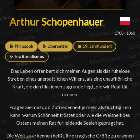
Arthur Schopenhauer
Arthur Schopenhauer
█
1788 - 1860
📝 Philosoph
📝 Übersetzer
📅 19. Jahrhundert
✨ Irrationalismus
Das Leben offenbart sich meinen Augen als das ruhelose
Streben eines unersättlichen Willens, als eine unaufhörliche
Kraft, die den Illusionen zugrunde liegt, die wir Realität
nennen.
Fragen Sie mich, ob Zufriedenheit je mehr als flüchtig sein
kann, warum Schönheit tröstet oder wie die Weisheit des
Ostens meinen Rat für leidende Seelen geprägt hat.
Die Welt zu erkennen heißt, ihre tragische Größe zu erahnen