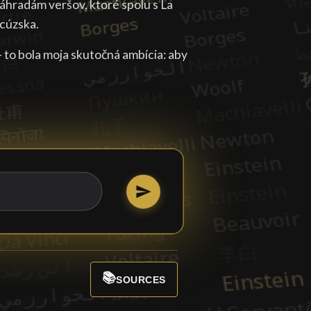
áhradám veršov, ktoré spolu s La
ncúzska.
- to bola moja skutočná ambícia: aby
📚
SOURCES