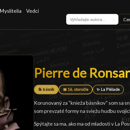
Myslitelia
Vedci
Ce
🔍
Pierre de Ronsa
Pierre de Ronsa
📝 básnik
📅 16. storočie
✨ La Pléiade
Korunovaný za "knieža básnikov" som sa sna
som prevzaté formy na sviežu hudbu svoji
Spýtajte sa ma, ako ma od mladosti v La Po