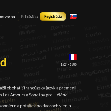
notvorba
Prihlásiť sa
Registrácia
rd
rd
█
1524 - 1585
žil obohatiť francúzsky jazyk a premenil
ch Les Amours a Sonetov pre Hélène.
ssonnière a potuliek po dvoroch viedlo