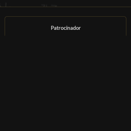
Patrocinador
Patrocinador
Programa de afiliados
Parceiros e patrocinadores
Ludomatique.com
© 2026 All rights reserved
|