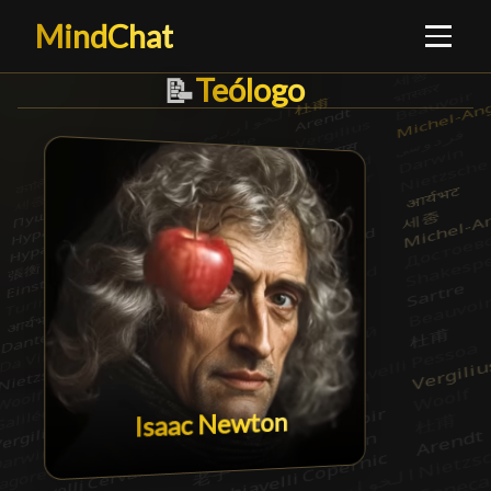
MindChat
Teólogo
Teólogo
█
📝
Isaac Newton