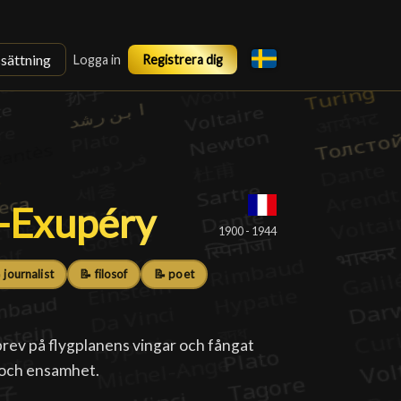
ssättning
Logga in
Registrera dig
t-Exupéry
t-Exupéry
█
1900 - 1944
 journalist
📝 filosof
📝 poet
brev på flygplanens vingar och fångat
g och ensamhet.