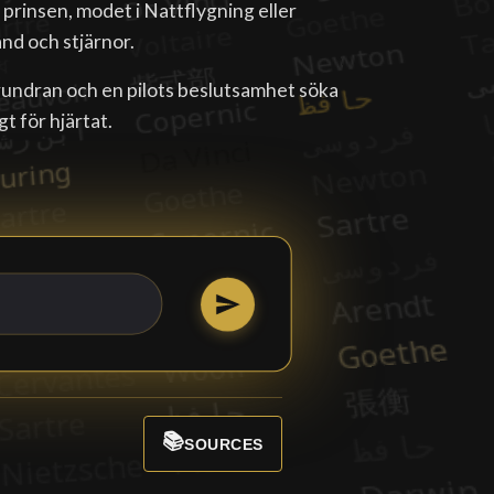
 prinsen, modet i Nattflygning eller
nd och stjärnor.
örundran och en pilots beslutsamhet söka
t för hjärtat.
📚
SOURCES