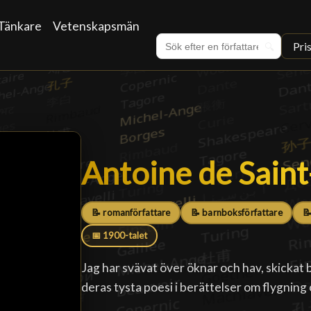
Tänkare
Vetenskapsmän
Pri
🔍
Antoine de Sain
Antoine de Sain
📝 romanförfattare
📝 barnboksförfattare
📝
📅 1900-talet
Jag har svävat över öknar och hav, skickat 
deras tysta poesi i berättelser om flygnin