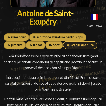
Antoine de Saint-Exupéry
Antoine de Saint-
Exupéry
█
1900 - 1944
📝 romancier
📝 scriitor de literatură pentru copii
📝 jurnalist
📝 filozof
📝 poet
📅 Secolul al XX-lea
Am zburat deasupra deșerturilor și oceanelor, trimițând
scrisori pe aripile avioanelor și capturând poezia lor tăcută în
povești despre zbor și singurătate.
Întrebați-mă despre limbajul secret din Micul Prinț, despre
curajul din Zborul de noapte sau despre exilul și dorul țesute
prin Vânt, nisip și stele.
Pentru mine, esența vieții este să caut, cu uimirea unui copil și
hotărârea unui pilot, ceea ce este invizibil pentru ochi, dar