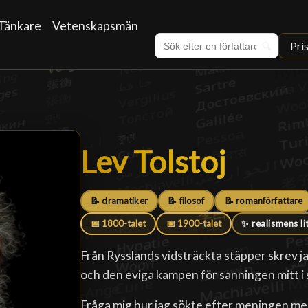
Tänkare
Vetenskapsmän
Pri
🔍
Lev Tolstoj
Lev Tolstoj
█
📝 dramatiker
📝 filosof
📝 romanförfattare
📅 1800-talet
📅 1900-talet
✨ realismens li
Från Rysslands vidsträckta stäpper skrev ja
och den eviga kampen för sanningen mitt i s
Fråga mig hur jag sökte efter meningen med 