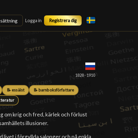
ssättning
Logga in
Registrera dig
1828 - 1910
📝 essäist
📝 barnboksförfattare
tteratur
g om krig och fred, kärlek och förlust
amhällets illusioner.
livet i förgyllda salonger och på enkla