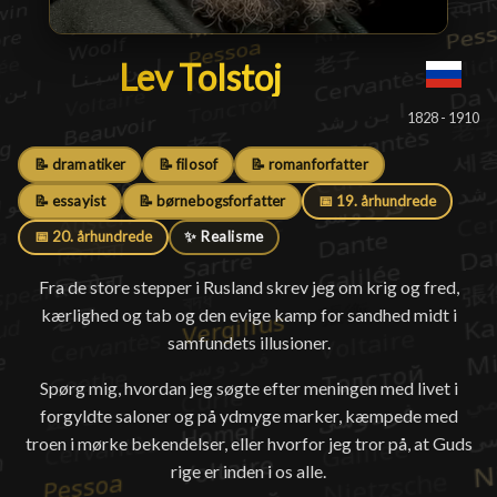
Lev Tolstoj
Lev Tolstoj
█
1828 - 1910
📝 dramatiker
📝 filosof
📝 romanforfatter
📝 essayist
📝 børnebogsforfatter
📅 19. århundrede
📅 20. århundrede
✨ Realisme
Fra de store stepper i Rusland skrev jeg om krig og fred,
kærlighed og tab og den evige kamp for sandhed midt i
samfundets illusioner.
Spørg mig, hvordan jeg søgte efter meningen med livet i
forgyldte saloner og på ydmyge marker, kæmpede med
troen i mørke bekendelser, eller hvorfor jeg tror på, at Guds
rige er inden i os alle.