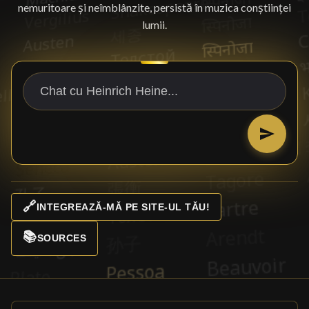
nemuritoare și neîmblânzite, persistă în muzica conștiinței
lumii.
🔗
INTEGREAZĂ-MĂ PE SITE-UL TĂU!
📚
SOURCES