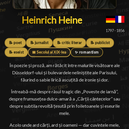
Heinrich Heine
Heinrich Heine
█
1797 - 1856
📝 poet
📝 jurnalist
📝 critic literar
📝 publicist
📝 eseist
📅 Secolul al XIX-lea
✨ romantism
În poezie și proză, am rătăcit între malurile visătoare ale
Düsseldorf-ului și bulevardele neliniștite ale Parisului,
făurind o sabie lirică ascuțită de ironie și dor.
Întreabă-mă despre râsul tragic din „Poveste de iarnă”,
despre frumusețea dulce-amară a „Cărții cântecelor” sau
despre subtila revoltă țesută prin foiletoanele și eseurile
mele.
Acolo unde ard cărți, ard și oameni — dar cuvintele mele,