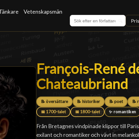
Tänkare
Vetenskapsmän
Pri
🔍
François-René d
François-René d
Chateaubriand
█
📝 översättare
📝 historiker
📝 poet
📝 
📅 1700-talet
📅 1800-talet
✨ romantiken
Från Bretagnes vindpinade klippor till Paris
exilant och romantiker och vävt in melankol