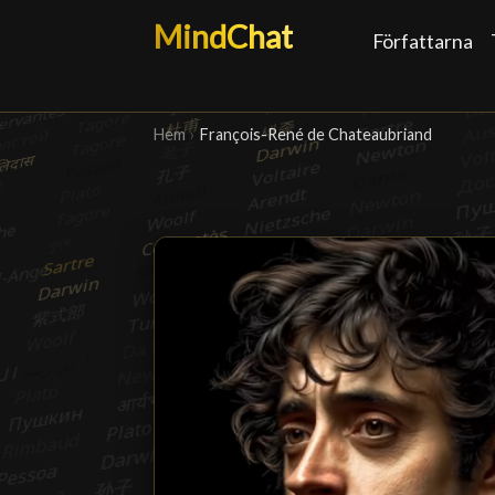
MindChat
Författarna
Hem
›
François-René de Chateaubriand