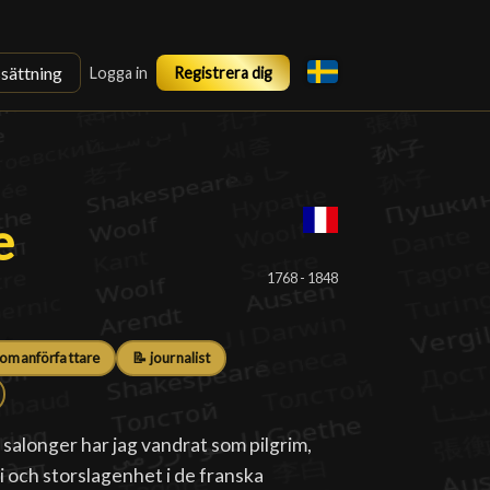
ssättning
Logga in
Registrera dig
e Chateaubriand
e
1768 - 1848
romanförfattare
📝 journalist
 salonger har jag vandrat som pilgrim,
i och storslagenhet i de franska