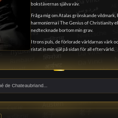
bokstävernas själva väv.
Fråga mig om Atalas grönskande vildmark, R
harmonierna i The Genius of Christianity e
nedtecknade bortom min grav.
I trons puls, de förlorade världarnas värk o
ristat in min själ på sidan för all eftervärld.