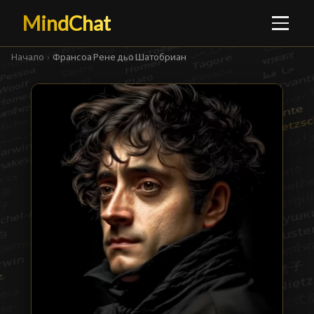
MindChat
Начало
›
Франсоа Рене дьо Шатобриан