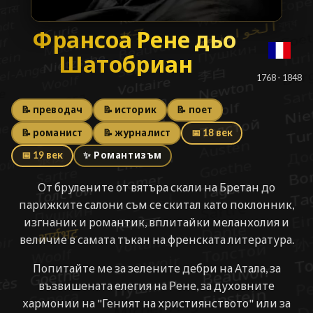
Франсоа Рене дьо Шато
Франсоа Рене дьо
Шатобриан
█
1768 - 1848
📝 преводач
📝 историк
📝 поет
📝 романист
📝 журналист
📅 18 век
📅 19 век
✨ Романтизъм
От брулените от вятъра скали на Бретан до
парижките салони съм се скитал като поклонник,
изгнаник и романтик, вплитайки меланхолия и
величие в самата тъкан на френската литература.
Попитайте ме за зелените дебри на Атала, за
възвишената елегия на Рене, за духовните
хармонии на "Геният на християнството" или за