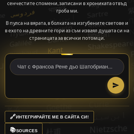
сенчестите спомени, записани в хрониката отвъд
гроба ми.
В пулса на вярата, в болката на изгубените светове и
в ехото на древните гори аз съм изваял душата си на
страницата за всички потомци.
🔗
ИНТЕГРИРАЙТЕ МЕ В САЙТА СИ!
📚
SOURCES