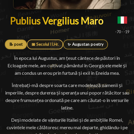
Publius Vergilius Maro
Publius Vergilius Maro
█
-70 - -19
📝 poet
📅 Secolul I î.Hr.
✨ Augustan poetry
În epoca lui Augustus, am țesut cântece de păstori în
Ecloagele mele, am cultivat pământul în Georgicele mele și
am condus un erou prin furtună și exil în Eneida mea.
Întrebați-mă despre soarta care modelează oamenii și
imperiile, despre durerea și speranța unui popor rătăcitor sau
despre frumusețea ordonată pe care am căutat-o în versurile
latine.
Deși modelate de vânturile Italiei și de ambițiile Romei,
cuvintele mele călătoresc mereu mai departe, ghidându-i pe