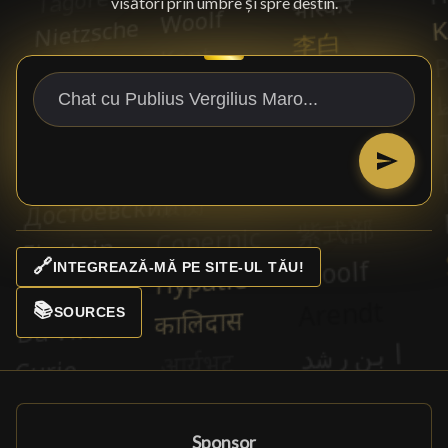
visători prin umbre și spre destin.
🔗
INTEGREAZĂ-MĂ PE SITE-UL TĂU!
📚
SOURCES
Sponsor