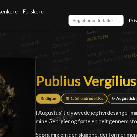
ænkere
Forskere
Pri
🔍
Publius Vergiliu
Publius Vergiliu
📝 digter
📅 1. århundrede f.Kr.
✨ Augustisk 
I Augustus' tid vævede jeg hyrdesange i mi
mine Georgier og førte en helt gennem stor
Spørg mig om den skæbne, der former men