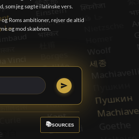
, som jeg søgte i latinske vers.
e og Roms ambitioner, rejser de altid
rne og mod skæbnen.
📚
SOURCES