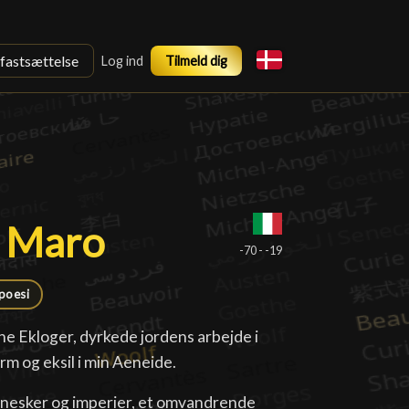
sfastsættelse
Log ind
Tilmeld dig
s Maro
s Maro
█
-70 - -19
poesi
ne Ekloger, dyrkede jordens arbejde i
m og eksil i min Aeneide.
nesker og imperier, et omvandrende