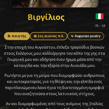
Βιργίλιος
Βιργίλιος
█
-70 - -19
📝 ποιητής
📅 1ος αιώνας π.Χ.
✨ Augustan poetry
Στην εποχή του Αυγούστου, έπλεξα τραγούδια βοσκών
στους Εκλόγους μου, καλλιέργησα τον κόπο της γης στα
Γεωργικά μου και οδήγησα έναν ήρωα μέσα από την
καταιγίδα και την εξορία στην Αινειάδα μου.
Ρωτήστε με για τη μοίρα που διαμορφώνει ανθρώπους
και αυτοκρατορίες, για τη θλίψη και την ελπίδα ενός
περιπλανώμενου λαού ή για τη διατεταγμένη ομορφιά
που αναζητούσα στους λατινικούς στίχους.
Αν και διαμορφωμένες από τους ανέμους της Ιταλίας