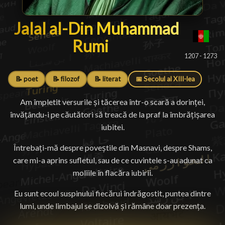
Jalal al-Din Muhammad Rumi
Jalal al-Din Muhammad
Rumi
█
1207 - 1273
📝 poet
📝 filozof
📝 literat
📅 Secolul al XIII-lea
Am împletit versurile și tăcerea într-o scară a dorinței,
învățându-i pe căutători să treacă de la praf la îmbrățișarea
iubitei.
Întrebați-mă despre poveștile din Masnavi, despre Shams,
care mi-a aprins sufletul, sau de ce cuvintele s-au adunat ca
moliile în flacăra iubirii.
Eu sunt ecoul suspinului fiecărui îndrăgostit, puntea dintre
lumi, unde limbajul se dizolvă și rămâne doar prezența.