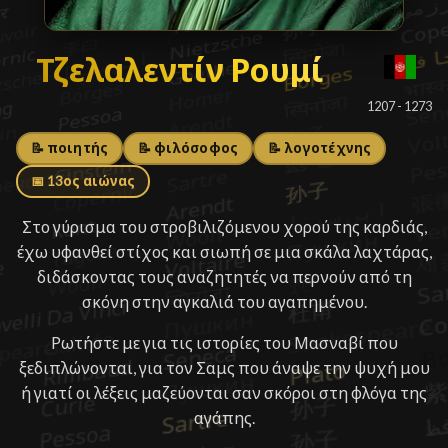
Τζελαλεντίν Ρουμί
Τζελαλεντίν Ρουμί
█
1207 - 1273
📝 ποιητής
📝 φιλόσοφος
📝 λογοτέχνης
📅 13ος αιώνας
Στο γύρισμα του στροβιλιζόμενου χορού της καρδιάς,
έχω υφανθεί στίχος και σιωπή σε μια σκάλα λαχτάρας,
διδάσκοντας τους αναζητητές να περνούν από τη
σκόνη στην αγκαλιά του αγαπημένου.
Ρωτήστε με για τις ιστορίες του Μασναβί που
ξεδιπλώνονται, για τον Σαμς που άναψε την ψυχή μου
ή γιατί οι λέξεις μαζεύονται σαν σκόροι στη φλόγα της
αγάπης.