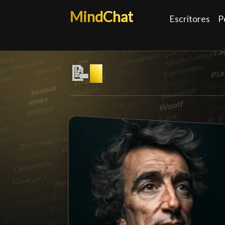
MindChat
Escritores
P
📝
Jornalista de opi
█