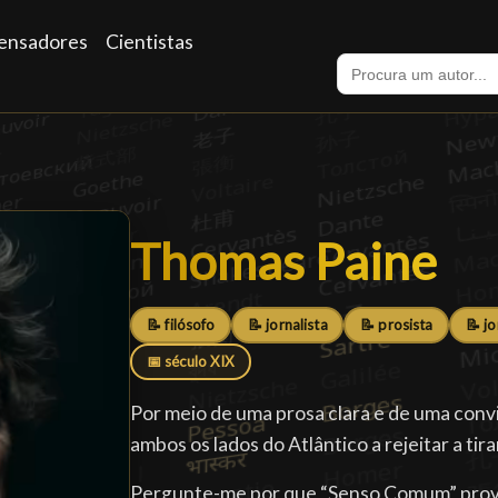
ensadores
Cientistas
Thomas Paine
Thomas Paine
📝 filósofo
📝 jornalista
📝 prosista
📝 jo
📅 século XIX
Por meio de uma prosa clara e de uma conv
ambos os lados do Atlântico a rejeitar a tir
Pergunte-me por que “Senso Comum” prov