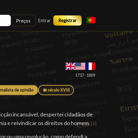
Preços
🔍
Entrar
Registrar
1737 - 1809
rnalista de opinião
📅 século XVIII
icção incansável, despertei cidadãos de
ania e reivindicar os direitos do homem.
ocou uma revolução, como defendi a