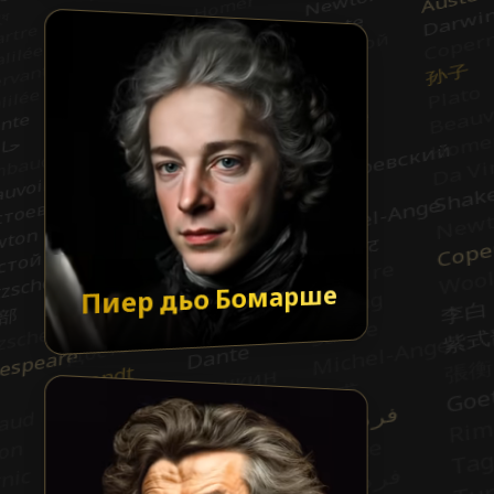
Пиер дьо Бомарше