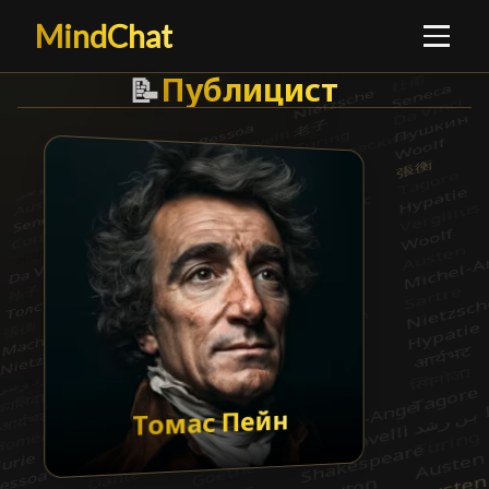
MindChat
Публицист
Публицист
█
📝
Томас Пейн