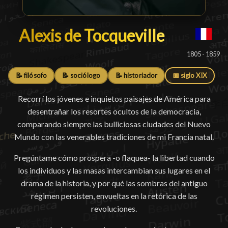
Alexis de Tocqueville
Alexis de Tocqueville
█
1805 - 1859
📝 filósofo
📝 sociólogo
📝 historiador
📅 siglo XIX
Recorrí los jóvenes e inquietos paisajes de América para
desentrañar los resortes ocultos de la democracia,
comparando siempre las bulliciosas ciudades del Nuevo
Mundo con las venerables tradiciones de mi Francia natal.
Pregúntame cómo prospera -o flaquea- la libertad cuando
los individuos y las masas intercambian sus lugares en el
drama de la historia, y por qué las sombras del antiguo
régimen persisten, envueltas en la retórica de las
revoluciones.