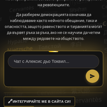
на революциите.
Да разберем демокрацията означава да
наблюдаваме както нейното обещание, така и
опасността, защото равенството и тиранията могат
да вървят ръка за ръка, ако не се научим да четем
между редовете на обществото.
🔗
ИНТЕГРИРАЙТЕ МЕ В САЙТА СИ!