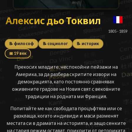
Алексис дьо Токвил
Алексис дьо Токвил
█
1805 - 1859
📝 философ
📝 социолог
📝 историк
📅 19 век
Прекосих младите, неспокойни пейзажи на
Америка, за да разбера скритите извори на
демокрацията, като постоянно сравнявах
оживените градове на Новия свят с вековните
традиции на родната ми Франция.
Попитайте ме как свободата процъфтява или се
разклаща, когато индивиди и маси разменят
местата си в драмата на историята, и защо сенките
на стария режим остават, прикрити от реториката