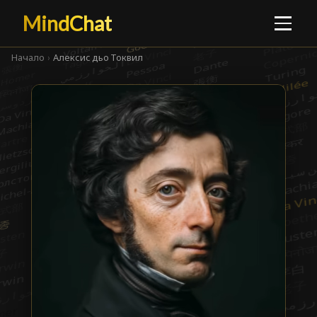
MindChat
Начало
›
Алексис дьо Токвил