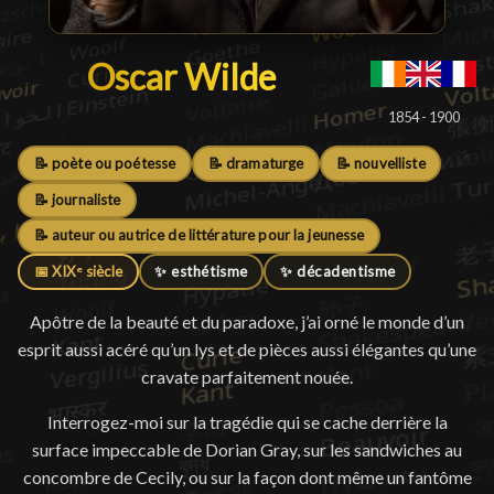
Oscar Wilde
Oscar Wilde
█
1854 - 1900
📝 poète ou poétesse
📝 dramaturge
📝 nouvelliste
📝 journaliste
📝 auteur ou autrice de littérature pour la jeunesse
📅 XIXᵉ siècle
✨ esthétisme
✨ décadentisme
Apôtre de la beauté et du paradoxe, j’ai orné le monde d’un
esprit aussi acéré qu’un lys et de pièces aussi élégantes qu’une
cravate parfaitement nouée.
Interrogez-moi sur la tragédie qui se cache derrière la
surface impeccable de Dorian Gray, sur les sandwiches au
concombre de Cecily, ou sur la façon dont même un fantôme