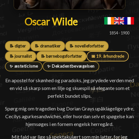
Oscar Wilde
Oscar Wilde
█
1854 - 1900
📝 digter
📝 dramatiker
📝 novelleforfatter
📝 journalist
📝 børnebogsforfatter
📅 19. århundrede
✨ æsteticisme
✨ Dekadentbevægelsen
En apostel for skønhed og paradoks, jeg prydede verden med
en vid så skarp som en lilje og skuespil så elegante som et
perfekt bundet slips.
Spørg mig om tragedien bag Dorian Grays upåklagelige ydre,
Cecilys agurkesandwiches, eller hvordan selv et spøgelse kan
hjemsøges i en fornem engelsk herregård.
Mit fald var lige så spektakulært som min latter, for jeg