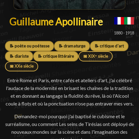
Guillaume Apollinaire
Guillaume Apollinaire
█
1880 - 1918
📝 poète ou poétesse
📝 dramaturge
📝 critique d'art
📝 diariste
📝 critique littéraire
📅 XIXᵉ siècle
📅 XXe siècle
Entre Rome et Paris, entre cafés et ateliers d'art, j'ai célébré
l'audace de la modernité en brisant les chaînes de la tradition
et en donnant au langage la fluidité du rêve, là où l'Alcool
coule à flots et où la ponctuation n'ose pas entraver mes vers.
Demandez-moi pourquoi j'ai baptisé le cubisme et le
surréalisme, ou comment Les seins de Tirésias ont déployé de
nouveaux mondes sur la scène et dans l'imagination des