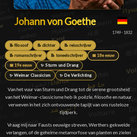
Johann von Goethe
Johann von Goethe
█
1749 - 1832
📝 filosoof
📝 dichter
📝 reisschrijver
📝 romanschrijver
📝 toneelschrijver
📅 18e eeuw
📅 19e eeuw
✨ Sturm und Drang
✨ Weimar Classicism
✨ De Verlichting
Van het vuur van Sturm und Drang tot de serene grootsheid
van het Weimar-classicisme heb ik poëzie, filosofie en natuur
verweven in het zich ontvouwende tapijt van ons rusteloze
tijdperk.
Vraag mij naar Fausts eeuwige streven, Werthers gekwelde
verlangen, of de geheime metamorfose van planten en zielen