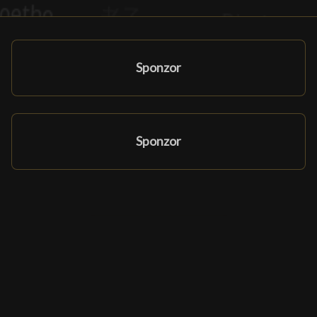
Sponzor
Sponzor
Partnerský program
Partneři a sponzoři
Ludomatique.com
© 2026 All rights reserved
| Tvorba