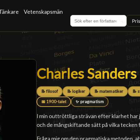
Tänkare
Vetenskapsmän
Pri
🔍
Charles Sanders 
Charles Sanders 
📝 filosof
📝 logiker
📝 matematiker
📝 s
📅 1900-talet
✨ pragmatism
I min outtröttliga strävan efter klarhet har
och de mångskiftande sätt på vilka tecken 
Fråga mig om den pragmatiska metoden, abd