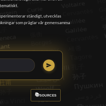
tematiskt.
 experimenterar ständigt, utvecklas
sökningar som präglar vår gemensamma
📚
SOURCES