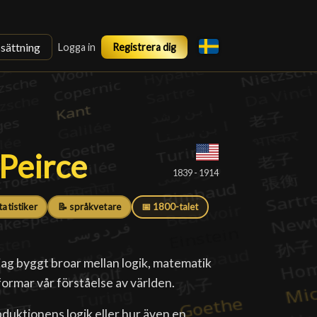
ssättning
Logga in
Registrera dig
Peirce
Peirce
█
1839 - 1914
tatistiker
📝 språkvetare
📅 1800-talet
 jag byggt broar mellan logik, matematik
formar vår förståelse av världen.
uktionens logik eller hur även en