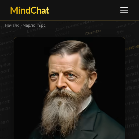
MindChat
Начало
›
Чарлс Пърс