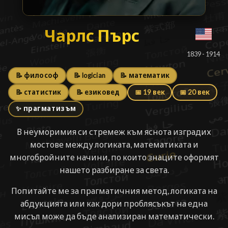
Чарлс Пърс
Чарлс Пърс
█
1839 - 1914
📝 философ
📝 logician
📝 математик
📝 статистик
📝 езиковед
📅 19 век
📅 20 век
✨ прагматизъм
В неуморимия си стремеж към яснота изградих
мостове между логиката, математиката и
многобройните начини, по които знаците оформят
нашето разбиране за света.
Попитайте ме за прагматичния метод, логиката на
абдукцията или как дори проблясъкът на една
мисъл може да бъде анализиран математически.