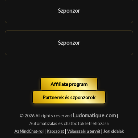
Szponzor
Szponzor
Affiliate program
Partnerek és szponzorok
Ludomatique.com
© 2026 All rights reserved
|
Automatizálás és chatbotok létrehozása
|
|
|
Az MindChat-ről
Kapcsolat
Válassza ki a tervét
Jogi oldalak