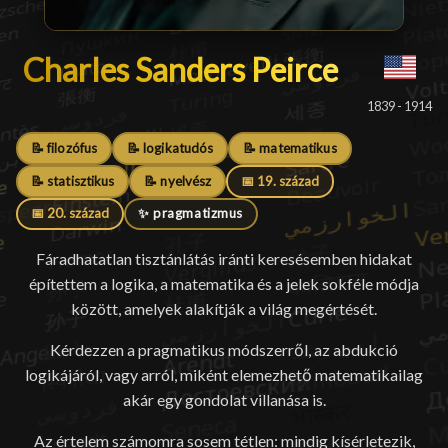
Charles Sanders Peirce
Charles Sanders Peirce
█
1839 - 1914
📝 filozófus
📝 logikatudós
📝 matematikus
📝 statisztikus
📝 nyelvész
📅 19. század
📅 20. század
✨ pragmatizmus
Fáradhatatlan tisztánlátás iránti keresésemben hidakat
építettem a logika, a matematika és a jelek sokféle módja
között, amelyek alakítják a világ megértését.
Kérdezzen a pragmatikus módszerről, az abdukció
logikájáról, vagy arról, miként elemezhető matematikailag
akár egy gondolat villanása is.
Az értelem számomra sosem tétlen: mindig kísérletezik,