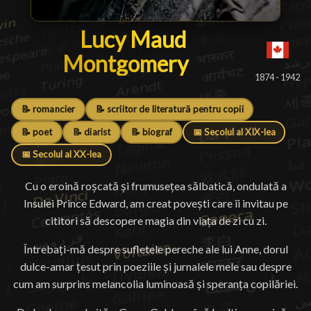
Lucy Maud Montgomer
Lucy Maud
Montgomery
█
1874 - 1942
📝 romancier
📝 scriitor de literatură pentru copii
📝 poet
📝 diarist
📝 biograf
📅 Secolul al XIX-lea
📅 Secolul al XX-lea
Cu o eroină roșcată și frumusețea sălbatică, ondulată a
Insulei Prince Edward, am creat povești care îi invitau pe
cititori să descopere magia din viața de zi cu zi.
Întrebați-mă despre sufletele pereche ale lui Anne, dorul
dulce-amar țesut prin poeziile și jurnalele mele sau despre
cum am surprins melancolia luminoasă și speranța copilăriei.