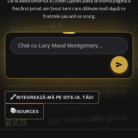
De la aleea umbrită a Green Gables până la ultima pagină a
fiecărui jurnal, am țesut lumi care dăinuie mult după ce
frunzele sau anii se scurg.
🔗
INTEGREAZĂ-MĂ PE SITE-UL TĂU!
📚
SOURCES