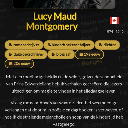
Lucy Maud Montgomer
Lucy Maud
Montgomery
█
1874 - 1942
📝 romanschrijver
📝 kinderboekenschrijver
📝 dichter
📝 dagboekschrijver
📝 biograaf
📅 19e eeuw
📅 20e eeuw
Met een roodharige heldin en de wilde, golvende schoonheid
van Prins Edwardeiland heb ik verhalen gecreëerd die lezers
uitnodigen om magie te vinden in het alledaagse leven.
Vraag me naar Anne’s verwante zielen, het weemoedige
verlangen dat door mijn poëzie en dagboeken is verweven, of
hoe ik de stralende melancholie en hoop van de kindertijd heb
vastgelegd.