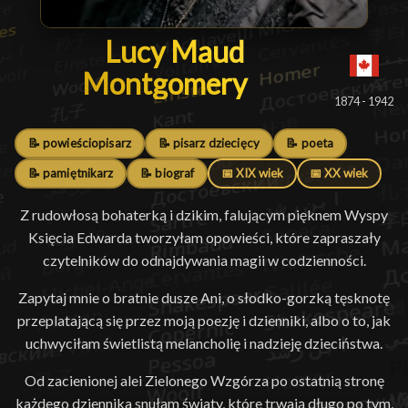
Lucy Maud Montgomer
Lucy Maud
Montgomery
█
1874 - 1942
📝 powieściopisarz
📝 pisarz dziecięcy
📝 poeta
📝 pamiętnikarz
📝 biograf
📅 XIX wiek
📅 XX wiek
Z rudowłosą bohaterką i dzikim, falującym pięknem Wyspy
Księcia Edwarda tworzyłam opowieści, które zapraszały
czytelników do odnajdywania magii w codzienności.
Zapytaj mnie o bratnie dusze Ani, o słodko-gorzką tęsknotę
przeplatającą się przez moją poezję i dzienniki, albo o to, jak
uchwyciłam świetlistą melancholię i nadzieję dzieciństwa.
Od zacienionej alei Zielonego Wzgórza po ostatnią stronę
każdego dziennika snułam światy, które trwają długo po tym,