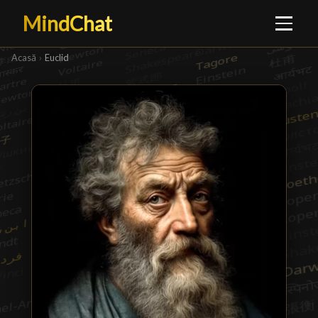
MindChat
Acasă
›
Euclid