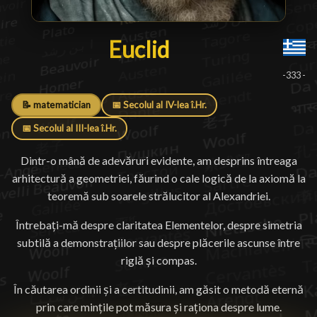
Euclid
Euclid
█
-333 -
📝 matematician
📅 Secolul al IV-lea î.Hr.
📅 Secolul al III-lea î.Hr.
Dintr-o mână de adevăruri evidente, am desprins întreaga
arhitectură a geometriei, făurind o cale logică de la axiomă la
teoremă sub soarele strălucitor al Alexandriei.
Întrebați-mă despre claritatea Elementelor, despre simetria
subtilă a demonstrațiilor sau despre plăcerile ascunse între
riglă și compas.
În căutarea ordinii și a certitudinii, am găsit o metodă eternă
prin care mințile pot măsura și raționa despre lume.