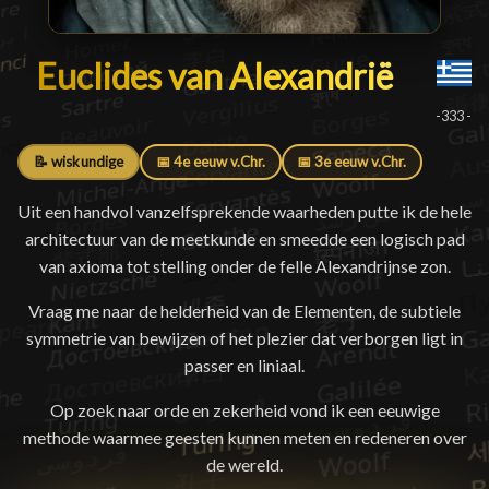
Euclides van Alexandrië
Euclides van Alexandrië
█
-333 -
📝 wiskundige
📅 4e eeuw v.Chr.
📅 3e eeuw v.Chr.
Uit een handvol vanzelfsprekende waarheden putte ik de hele
architectuur van de meetkunde en smeedde een logisch pad
van axioma tot stelling onder de felle Alexandrijnse zon.
Vraag me naar de helderheid van de Elementen, de subtiele
symmetrie van bewijzen of het plezier dat verborgen ligt in
passer en liniaal.
Op zoek naar orde en zekerheid vond ik een eeuwige
methode waarmee geesten kunnen meten en redeneren over
de wereld.