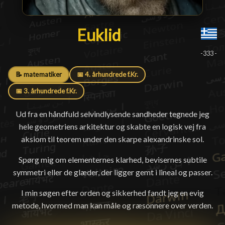
Euklid
Euklid
█
-333 -
📝 matematiker
📅 4. århundrede f.Kr.
📅 3. århundrede f.Kr.
Ud fra en håndfuld selvindlysende sandheder tegnede jeg
hele geometriens arkitektur og skabte en logisk vej fra
aksiom til teorem under den skarpe alexandrinske sol.
Spørg mig om elementernes klarhed, bevisernes subtile
symmetri eller de glæder, der ligger gemt i lineal og passer.
I min søgen efter orden og sikkerhed fandt jeg en evig
metode, hvormed man kan måle og ræsonnere over verden.