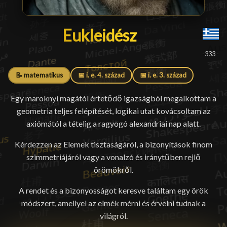
Eukleidész
Eukleidész
█
-333 -
📝 matematikus
📅 i. e. 4. század
📅 i. e. 3. század
Egy maroknyi magától értetődő igazságból megalkottam a
geometria teljes felépítését, logikai utat kovácsoltam az
axiómától a tételig a ragyogó alexandriai nap alatt.
Kérdezzen az Elemek tisztaságáról, a bizonyítások finom
szimmetriájáról vagy a vonalzó és iránytűben rejlő
örömökről.
A rendet és a bizonyosságot keresve találtam egy örök
módszert, amellyel az elmék mérni és érvelni tudnak a
világról.