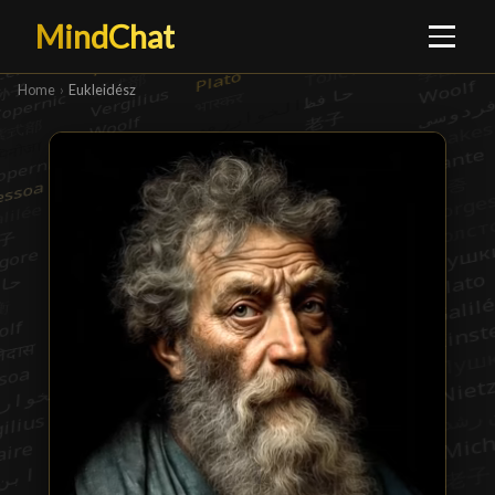
MindChat
Home
›
Eukleidész