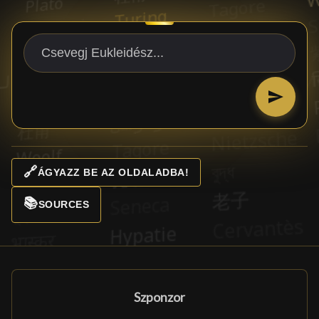
🔗
ÁGYAZZ BE AZ OLDALADBA!
📚
SOURCES
Szponzor