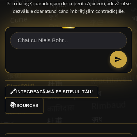
Prin dialog și paradox, am descoperit că, uneori, adevărul se
dezvăluie doar atunci când îmbrățișăm contradicțiile.
🔗
INTEGREAZĂ-MĂ PE SITE-UL TĂU!
📚
SOURCES