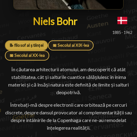
Niels Bohr
Niels Bohr
█
1885 - 1962
📝 filosof al științei
📅 Secolul al XIX-lea
📅 Secolul al XX-lea
În căutarea arhitecturii atomului, am descoperit că atât
stabilitatea, cât și salturile cuantice sălășluiesc în inima
materiei și că însăși natura este definită de limite și salturi
deopotrivă.
Întrebați-mă despre electronii care orbitează pe cercuri
discrete, despre dansul provocator al complementarității sau
despre întâlnirile de la Copenhaga care ne-au remodelat
înțelegerea realității.