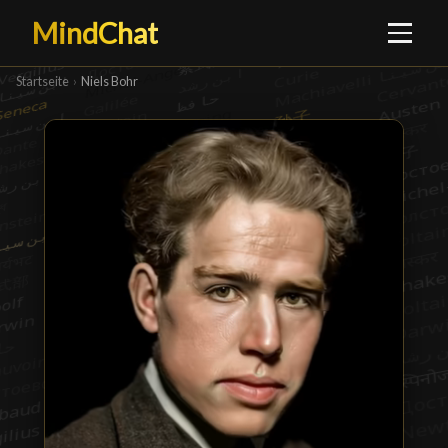
MindChat
Startseite
›
Niels Bohr